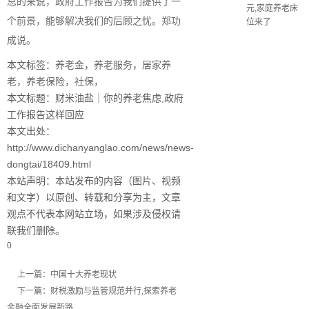
总的来说，政府工作报告为我们提供了一
元,家庭养老床
个前景，能够解决我们的后顾之忧。郑功
位来了
成说。
本文标签：
养老金
，
养老服务
，
居家养
老
，
养老保险
，
社保
，
本文标题：财米油盐｜你的养老焦虑,政府
工作报告这样回应
本文出处：
http://www.dichanyanglao.com/news/news-
dongtai/18409.html
本站声明：本站发布的内容（图片、视频
和文字）以原创、转载和分享为主，文章
观点不代表本网站立场，如果涉及侵权请
联我们删除。
0
上一篇：中国十大养老现状
下一篇：财税激励与监管规范并行,探索养老
金融全面发展新路