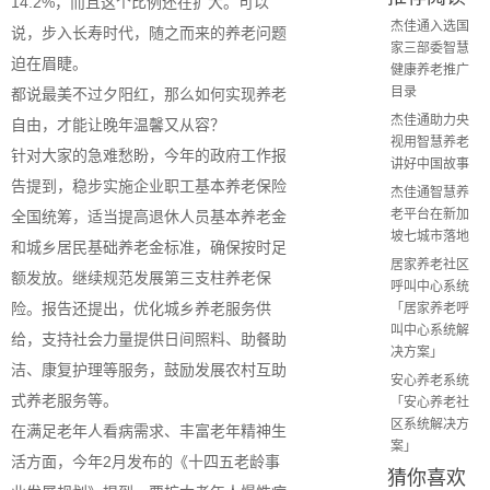
14.2%，而且这个比例还在扩大。可以
杰佳通入选国
说，步入长寿时代，随之而来的养老问题
家三部委智慧
迫在眉睫。
健康养老推广
目录
都说最美不过夕阳红，那么如何实现养老
杰佳通助力央
自由，才能让晚年温馨又从容？
视用智慧养老
针对大家的急难愁盼，今年的政府工作报
讲好中国故事
告提到，稳步实施企业职工基本养老保险
杰佳通智慧养
老平台在新加
全国统筹，适当提高退休人员基本养老金
坡七城市落地
和城乡居民基础养老金标准，确保按时足
居家养老社区
额发放。继续规范发展第三支柱养老保
呼叫中心系统
险。报告还提出，优化城乡养老服务供
「居家养老呼
叫中心系统解
给，支持社会力量提供日间照料、助餐助
决方案」
洁、康复护理等服务，鼓励发展农村互助
安心养老系统
式养老服务等。
「安心养老社
区系统解决方
在满足老年人看病需求、丰富老年精神生
案」
活方面，今年2月发布的《十四五老龄事
猜你喜欢