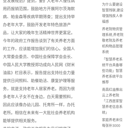
业发展规划》提到，要扩大老年人慢性病
为什么要建设
用药报销范围，鼓励地方开展阿尔茨海默
智慧残联,建设
增强残疾人幸
病、帕金森等疾病早期筛查；提出支持举
福感
办老年大学，鼓励开发老年特色旅游产
养老院物资管
品，让大家的晚年生活精神世界更富足。
理系统,养老院
今年的政府工作报告谈到了有关养老方面
敬老院及养老
机构物品管理
的工作，应该能增加我们的信心。全国人
系统
大常委会委员、中国社会保障学会会长、
「智慧养老系
中国人民大学教授郑功成向人民网《财米
统平台具备哪
些功能」智慧
油盐》栏目表示，报告提出支持社会力量
养老系统平台
提供日间照料、助餐助洁、康复护理等服
推荐
务，就是支持老年人居家养老。而因为很
南昌红庙推出
云上养老院
多老年人子女不在身边，白天需要照料，
「江西居家智
因此应该像办幼儿园、托育所一样，办托
慧养老信息系
老所。相信在未来有一大批社会养老机构
统」
家庭养老床位
能够提供相关服务。
每张补3000